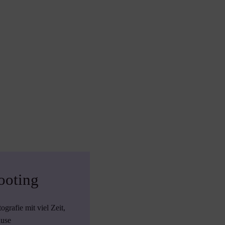
ooting
rafie mit viel Zeit,
ause