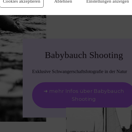
Cookies akzeptieren
Ablehnen
Einstellungen anzeigen
Babybauch Shooting
Exklusive Schwangerschaftsfotografie in der Natur
➜ mehr Infos über Babybauch
Shooting