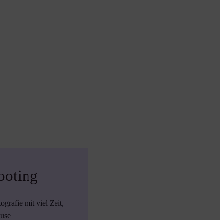
ooting
rafie mit viel Zeit,
ause