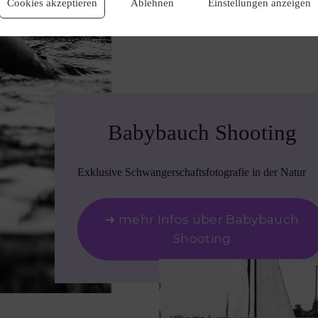
Cookies akzeptieren
Ablehnen
Einstellungen anzeigen
Babybauch Shooting
Exklusive Schwangerschaftsfotografie in der Natur
➜ mehr Infos über Babybauch
Shooting