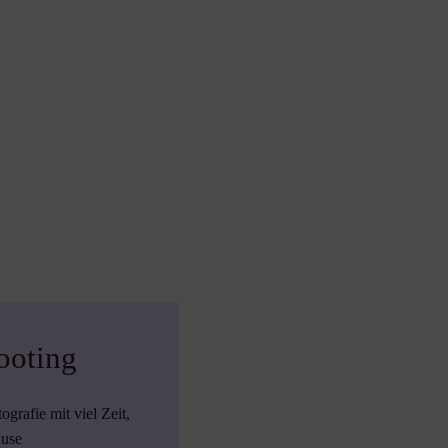
ooting
rafie mit viel Zeit,
ause