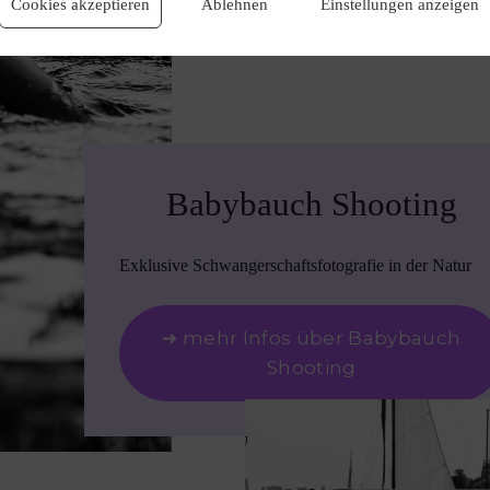
Cookies akzeptieren
Ablehnen
Einstellungen anzeigen
Babybauch Shooting
Exklusive Schwangerschaftsfotografie in der Natur
➜ mehr Infos über Babybauch
Shooting