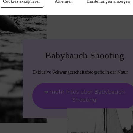
Cookies akzeptieren
Ablehnen
Einstellungen anzeigen
Babybauch Shooting
Exklusive Schwangerschaftsfotografie in der Natur
➜ mehr Infos über Babybauch
Shooting