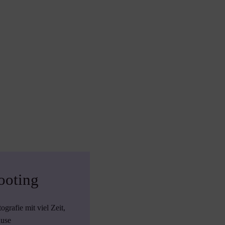
ooting
rafie mit viel Zeit,
ause